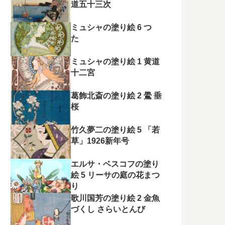
道五十三次
ミュシャの塗り絵 6 つ
た
ミュシャの塗り絵 1 黄道
十二宮
葛飾北斎の塗り絵 2 鷽 垂
桜
竹久夢二の塗り絵 5 「若
草」1926新年号
エルサ・ベスコフの塗り
絵 5 リーサの庭の花まつ
り
歌川国芳の塗り絵 2 金魚
づくし さらいとんび