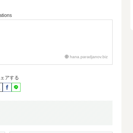
tions
hana.paradjanov.biz
ェアする