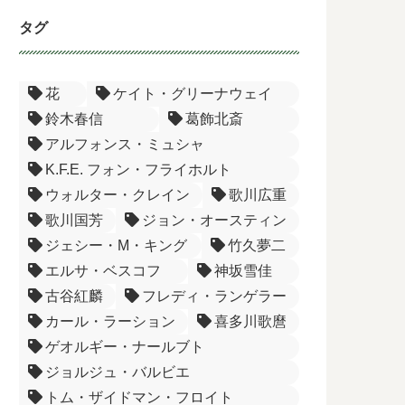
タグ
花
ケイト・グリーナウェイ
鈴木春信
葛飾北斎
アルフォンス・ミュシャ
K.F.E. フォン・フライホルト
ウォルター・クレイン
歌川広重
歌川国芳
ジョン・オースティン
ジェシー・M・キング
竹久夢二
エルサ・ベスコフ
神坂雪佳
古谷紅麟
フレディ・ランゲラー
カール・ラーション
喜多川歌麿
ゲオルギー・ナールブト
ジョルジュ・バルビエ
トム・ザイドマン・フロイト