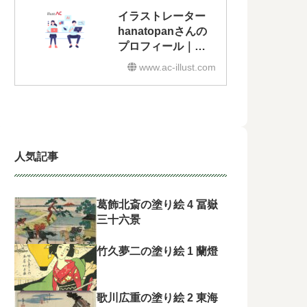
イラストレーター
hanatopanさんの
プロフィール｜無
料イラスト・フリ
www.ac-illust.com
ー素材なら「イラ
ストAC」
人気記事
葛飾北斎の塗り絵 4 冨嶽
三十六景
竹久夢二の塗り絵 1 蘭燈
歌川広重の塗り絵 2 東海