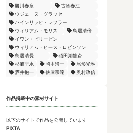
勝川春章
古賀春江
ウジェーヌ・グラッセ
ハインリッヒ・レフラー
ウィリアム・モリス
鳥居清倍
イワン・ビリービン
ウィリアム・ヒース・ロビンソン
鳥居清長
礒田湖龍斎
杉浦非水
岡本帰一
尾形光琳
酒井抱一
俵屋宗達
奥村政信
作品掲載中の素材サイト
以下のサイトで作品を公開しています
PIXTA