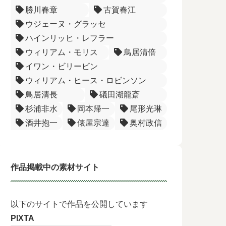
勝川春章
古賀春江
ウジェーヌ・グラッセ
ハインリッヒ・レフラー
ウィリアム・モリス
鳥居清倍
イワン・ビリービン
ウィリアム・ヒース・ロビンソン
鳥居清長
礒田湖龍斎
杉浦非水
岡本帰一
尾形光琳
酒井抱一
俵屋宗達
奥村政信
作品掲載中の素材サイト
以下のサイトで作品を公開しています
PIXTA