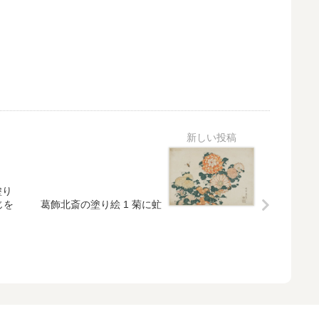
塗り
じを
葛飾北斎の塗り絵 1 菊に虻