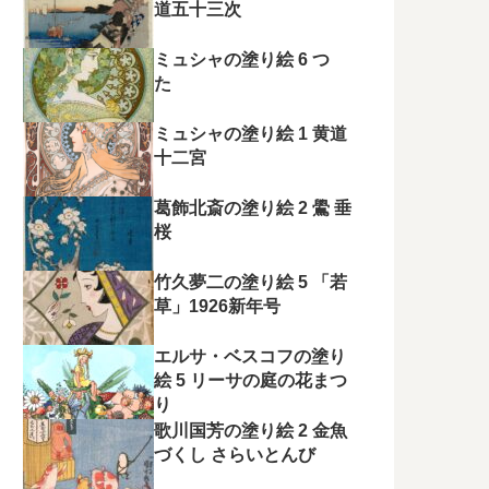
道五十三次
ミュシャの塗り絵 6 つ
た
ミュシャの塗り絵 1 黄道
十二宮
葛飾北斎の塗り絵 2 鷽 垂
桜
竹久夢二の塗り絵 5 「若
草」1926新年号
エルサ・ベスコフの塗り
絵 5 リーサの庭の花まつ
り
歌川国芳の塗り絵 2 金魚
づくし さらいとんび