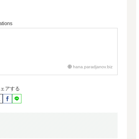
tions
hana.paradjanov.biz
ェアする