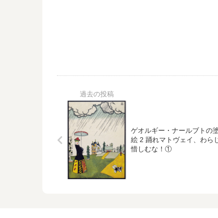
ゲオルギー・ナールブトの
絵 2 踊れマトヴェイ、わら
惜しむな！①