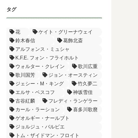
タグ
花
ケイト・グリーナウェイ
鈴木春信
葛飾北斎
アルフォンス・ミュシャ
K.F.E. フォン・フライホルト
ウォルター・クレイン
歌川広重
歌川国芳
ジョン・オースティン
ジェシー・M・キング
竹久夢二
エルサ・ベスコフ
神坂雪佳
古谷紅麟
フレディ・ランゲラー
カール・ラーション
喜多川歌麿
ゲオルギー・ナールブト
ジョルジュ・バルビエ
トム・ザイドマン・フロイト