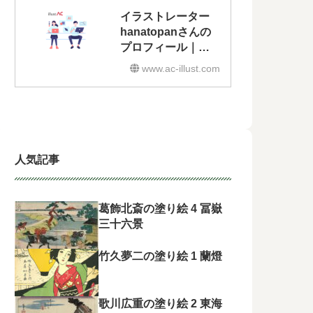
イラストレーター
hanatopanさんの
プロフィール｜無
料イラスト・フリ
www.ac-illust.com
ー素材なら「イラ
ストAC」
人気記事
葛飾北斎の塗り絵 4 冨嶽
三十六景
竹久夢二の塗り絵 1 蘭燈
歌川広重の塗り絵 2 東海